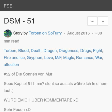
FSE
DSM - 51
–
+
Story by
Torben on SoFurry
August 2015
~38
min read
Torben
,
Blood
,
Death
,
Dragon
,
Dragoness
,
Drugs
,
Fight
,
Fire and ice
,
Gryphon
,
Love
,
M/F
,
Magic
,
Romance
,
War
,
affection
#52 of Die Sonnen von Mur
Sooo Kapitel 51 hmm? sieht so aus als währe ich in einem
lauf :)
WÜRD EMICH ÜBER KOMMENTARE xD
Sehr Feuen xD